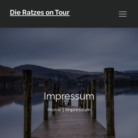
Skip
Die Ratzes on Tour
to
content
Impressum
Home
Impressum