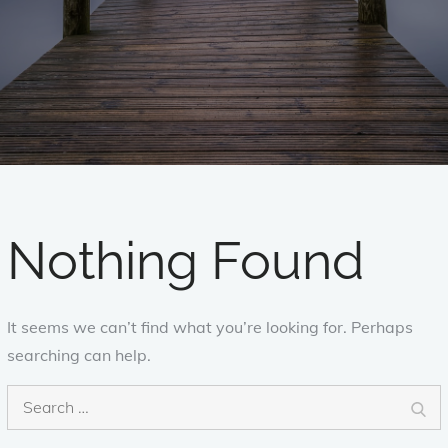
Nothing Found
It seems we can’t find what you’re looking for. Perhaps
searching can help.
Search
Sea
for: