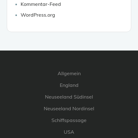
Kommentar-Feed
WordPress.org
Allgemein
England
Neuseeland Südinsel
Neuseeland Nordinsel
Schiffspassage
USA