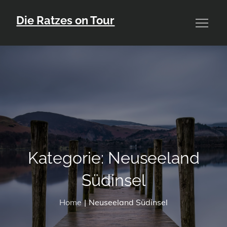
Skip
Die Ratzes on Tour
to
content
Kategorie:
Neuseeland
Südinsel
Home
Neuseeland Südinsel